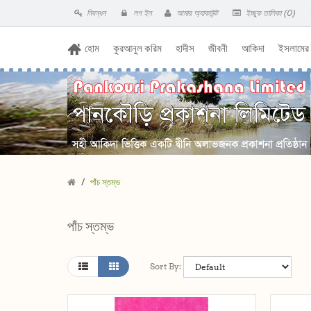
নিবন্ধন
লগ ইন
আমার অ্যাকাউন্ট
ইচ্ছুক তালিকা (0)
হোম
কুরআনুল করিম
হাদীস
জীবনী
আকিদা
ইসলামের
পাঁচ স্তম্ভ
পাঁচ স্তম্ভ
Sort By: