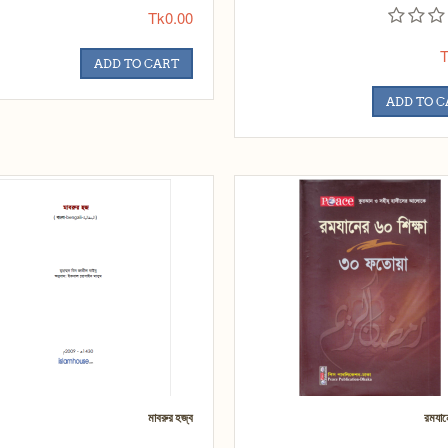
Tk0.00
T
ADD TO CART
ADD TO 
মাবরুর হজ্ব
রমযান