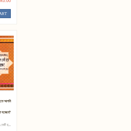
k0.00
CART
 হতে আপনি
িত হচ্ছেন?
নেকী হ...