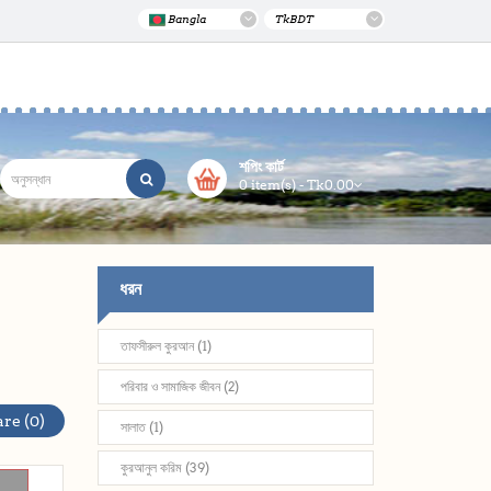
Bangla
Tk
BDT
শপিং কার্ট
0 item(s) - Tk0.00
ধরন
তাফসীরুল কুরআন (1)
পরিবার ও সামাজিক জীবন (2)
re (0)
সালাত (1)
কুরআনুল করিম (39)