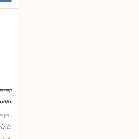
্মদ শামছুল
হক ছিদ্দিক
জ মুহাম...