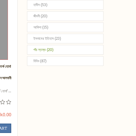
হাদীস (53)
জীবনী (20)
আকিদা (15)
ইসলামের ইতিহাস (23)
পাঁচ স্তম্ভ (20)
বিবিধ (87)
তর্ক হোন!
দীন আলবানী
 হোন! ...
k0.00
CART