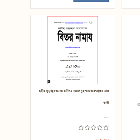
ছহীহ সুন্নাহ্‌র আলোকে বিতর নামায: মুহাম্মাদ আবদুল্লাহ আল
কাফী
ছা
.....