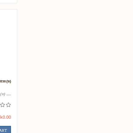
ায়ের (রঃ)
রঃ) .....
k0.00
CART