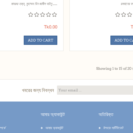
মাবরুর হজ্ব, মুহাম্মদ বিন জামীল যাইনু .....
রমযানের ফ
Tk0.00
T
ADD TO CART
ADD TO 
Showing 1 to 15 of 20 
খবরের জন্য নিবন্ধন
আমার অ্যাকাউন্ট
অতিরিক্ত
পর্কে
আমার অ্যাকাউন্ট
উপহার সার্টিফিকেট