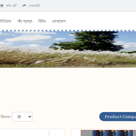
শপিং কার্ট
চেকআউট
 ইতিহাস
পাঁচ স্তম্ভ
বিবিধ
যোগাযোগ
Show:
Product Compa