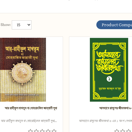
Show:
Product Compa
আর রাহীকুল মাখতূম বা মোহরাংকিত জান্নাতী সুধা
আসহাবে রাসূলের জীবনকথা ৬
আর রাহীকুল মাখতূম বা মোহরাঙ্কিক জান্নাতী সুধা...
আসহাবে রাসূলের জীবনকথা ৬ এর ১ অংশ লেখকঃ 