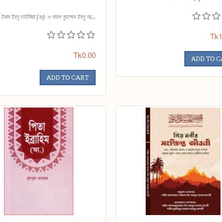
ইমাম ইবনু তাইমিয়া (রঃ) ও শায়খ মুহাম্মদ ইবনু আ...
Tk1
Tk0.00
ADD TO 
ADD TO CART