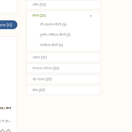
হাদীস (53)
-
জীবনী (20)
নবী রাসূলদের জীবনী (4)
re (0)
মুসলিম মনীষীদের জীবনী (2)
সাহাবীদের জীবনী (4)
আকিদা (15)
ইসলামের ইতিহাস (23)
পাঁচ স্তম্ভ (20)
বিবিধ (87)
 এর ১ অংশ
ডঃ মুহ...