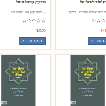
পিতা ইব্রাহীম (আঃ): বুলবুল আজাদ
প্রিয় নবীর সংক্ষিপ্ত জীবনী (
পিতা ইব্রাহীম (আঃ) বুলবুল আজাদ .....
অনুবাদক : আখতারুল আমান বিন আব্দুস সালা
Tk0.00
Tk1
ADD TO CART
ADD TO 