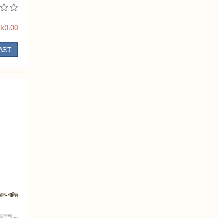
k0.00
CART
হ আল-গালিব
ুল্লাহ ...