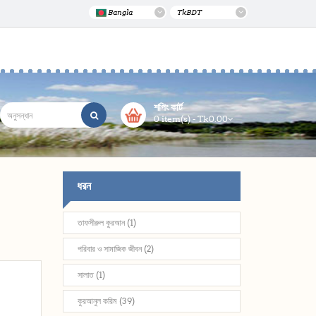
Bangla
Tk
BDT
শপিং কার্ট
0 item(s) - Tk0.00
ধরন
তাফসীরুল কুরআন (1)
পরিবার ও সামাজিক জীবন (2)
সালাত (1)
কুরআনুল করিম (39)