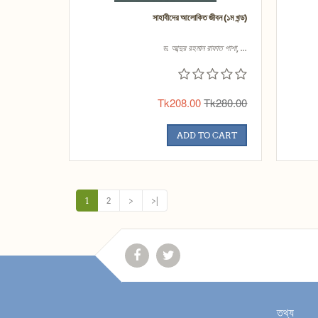
সাহাবীদের আলোকিত জীবন (১ম খন্ড)
ড. আব্দুর রহমান রাফাত পাশা, ...
Tk208.00
Tk280.00
ADD TO CART
1
2
>
>|
তথ্য