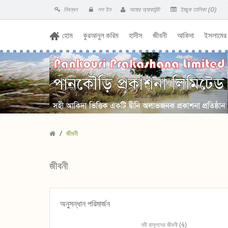
নিবন্ধন
লগ ইন
আমার অ্যাকাউন্ট
ইচ্ছুক তালিকা (0)
হোম
কুরআনুল করিম
হাদীস
জীবনী
আকিদা
ইসলামের
জীবনী
জীবনী
অনুসন্ধান পরিমার্জন
নবী রাসূলদের জীবনী (4)