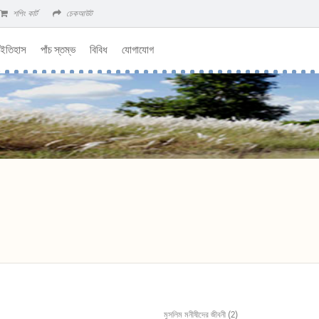
শপিং কার্ট
চেকআউট
 ইতিহাস
পাঁচ স্তম্ভ
বিবিধ
যোগাযোগ
মুসলিম মনীষীদের জীবনী (2)