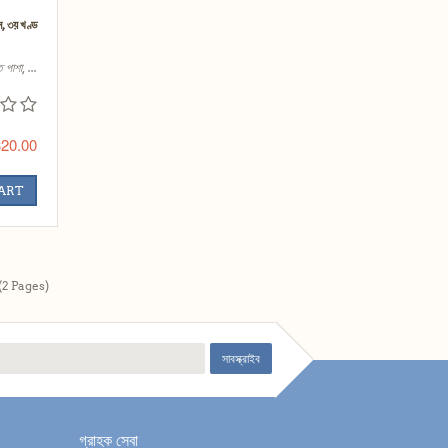
, ৩য় খণ্ড
 পাশা, ...
20.00
CART
(2 Pages)
সাবস্ক্রাইব
গ্রাহক সেবা