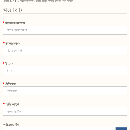
একটি RMA নম্বর অনুরোধ করার জন্য নীচের ফর্মটি পূরণ করুন
আদেশ তথ্য
নামের প্রথম অংশ
নামের শেষাংশ
ই-মেল
টেলিফোন
অর্ডার আইডি
অর্ডারের তারিখ