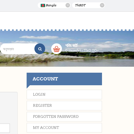
Bangla
Tk
BDT
শপিং কার্ট
0 item(s) - Tk0.00
ACCOUNT
LOGIN
REGISTER
FORGOTTEN PASSWORD
MY ACCOUNT