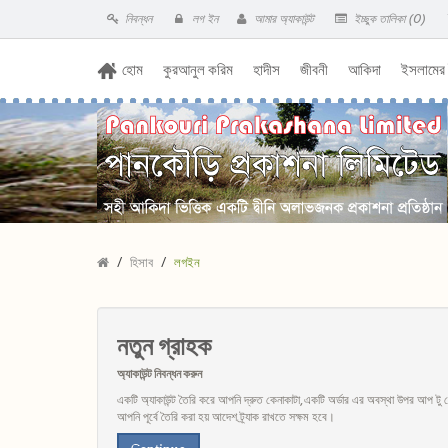
নিবন্ধন
লগ ইন
আমার অ্যাকাউন্ট
ইচ্ছুক তালিকা (0)
হোম
কুরআনুল করিম
হাদীস
জীবনী
আকিদা
ইসলামের
হিসাব
লগইন
নতুন গ্রাহক
অ্যাকাউন্ট নিবন্ধন করুন
একটি অ্যাকাউন্ট তৈরি করে আপনি দ্রুত কেনাকাটা, একটি অর্ডার এর অবস্থা উপর আপ টু 
আপনি পূর্বে তৈরি করা হয় আদেশ ট্র্যাক রাখতে সক্ষম হবে।