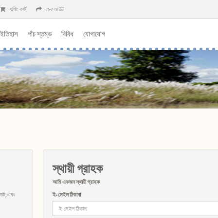
শপিং কার্ট
চেকআউট
 ইতিহাস
পাঁচ স্তম্ভ
বিবিধ
যোগাযোগ
স্থায়ী গ্রাহক
আমি একজন স্থায়ী গ্রাহক
ডেট, এবং
ই-মেইল ঠিকানা